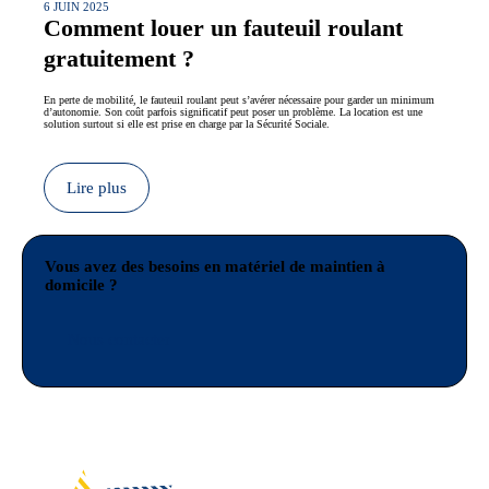
6 JUIN 2025
Comment louer un fauteuil roulant
gratuitement ?
En perte de mobilité, le fauteuil roulant peut s’avérer nécessaire pour garder un minimum
d’autonomie. Son coût parfois significatif peut poser un problème. La location est une
solution surtout si elle est prise en charge par la Sécurité Sociale.
Lire plus
Vous avez des besoins en matériel de maintien à
domicile ?
Nous contacter